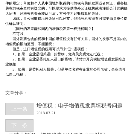
件的规定：单位和个人从中国境外取得的与纳税有关的发票或者凭证，税务机
关在纳税审查时有疑义的，可以要求其提供境外公证机构或者注册会计师的确
认证明，经税务机关审核认可后，方可作为记账核算的凭证。
因此，贵公司取得境外凭证可以列支，但税务机关审查时需要由贵单位提
供确认证明。
【国外的发票能和国内的增值税发票一样抵税吗？】
不可以。
国外发票包含的税和中国的增值税没有任何关系，国外的发票不是国内的
增值税的抵扣范围，不能抵税；
但是，进口增值税的税票可以用来抵扣进项税；
1、如果，企业是报关进口的货物，凭海关完税凭证抵税；
2、如果，企业是委托别人进口的货物，请对方开具税控增值税发票给企
业抵扣；
3、如果，是委托别人报关，但是单位名称有企业的公司名称，企业也可
以自己抵税；
文章分享：
增值税：电子增值税发票填税号问题
上一条
2018-03-21
下一条