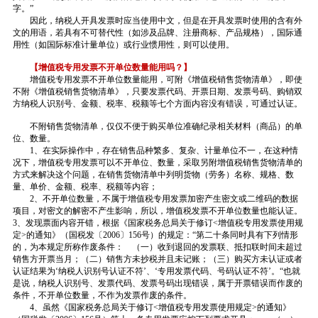
字。”
因此，纳税人开具发票时应当使用中文，但是在开具发票时使用的含有外
文的用语，若具有不可替代性（如涉及品牌、注册商标、产品规格），国际通
用性（如国际标准计量单位）或行业惯用性，则可以使用。
【增值税专用发票不开单位数量能用吗？】
增值税专用发票不开单位数量能用，可附《增值税销售货物清单》，即使
不附《增值税销售货物清单》，只要发票代码、开票日期、发票号码、购销双
方纳税人识别号、金额、税率、税额等七个方面内容没有错误，可通过认证。
不附销售货物清单，仅仅不便于购买单位准确纪录相关材料（商品）的单
位、数量。
1、在实际操作中，存在销售品种繁多、复杂、计量单位不一，在这种情
况下，增值税专用发票可以不开单位、数量，采取另附增值税销售货物清单的
方式来解决这个问题，在销售货物清单中列明货物（劳务）名称、规格、数
量、单价、金额、税率、税额等内容；
2、不开单位数量，不属于增值税专用发票加密产生密文或二维码的数据
项目，对密文的解密不产生影响，所以，增值税发票不开单位数量也能认证。
3、发现票面内容开错，根据《国家税务总局关于修订<增值税专用发票使用规
定>的通知》（国税发〔2006〕156号）的规定：“第二十条同时具有下列情形
的，为本规定所称作废条件： （一）收到退回的发票联、抵扣联时间未超过
销售方开票当月；（二）销售方未抄税并且未记账；（三）购买方未认证或者
认证结果为‘纳税人识别号认证不符’、‘专用发票代码、号码认证不符’。“也就
是说，纳税人识别号、发票代码、发票号码出现错误，属于开票错误而作废的
条件，不开单位数量，不作为发票作废的条件。
4、虽然《国家税务总局关于修订<增值税专用发票使用规定>的通知》