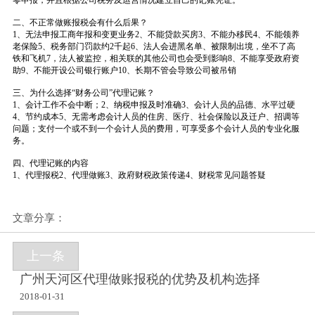
零申报，并且根据公司税务及运营情况建立自己的记账凭证。
二、不正常做账报税会有什么后果？
1、无法申报工商年报和变更业务2、不能贷款买房3、不能办移民4、不能领养
老保险5、税务部门罚款约2千起6、法人会进黑名单、被限制出境，坐不了高
铁和飞机7，法人被监控，相关联的其他公司也会受到影响8、不能享受政府资
助9、不能开设公司银行账户10、长期不管会导致公司被吊销
三、为什么选择“财务公司”代理记账？
1、会计工作不会中断；2、纳税申报及时准确3、会计人员的品德、水平过硬
4、节约成本5、无需考虑会计人员的住房、医疗、社会保险以及迁户、招调等
问题；支付一个或不到一个会计人员的费用，可享受多个会计人员的专业化服
务。
四、代理记账的内容
1、代理报税2、代理做账3、政府财税政策传递4、财税常见问题答疑
文章分享：
上一条
广州天河区代理做账报税的优势及机构选择
2018-01-31