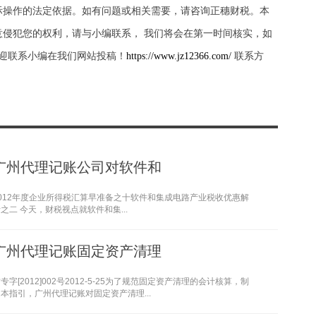
际操作的法定依据。如有问题或相关需要，请咨询正穗财税。本
侵犯您的权利，请与小编联系， 我们将会在第一时间核实，如
迎联系小编在我们网站投稿！
https://www.jz12366.com/
联系方
广州代理记账公司对软件和
2012年度企业所得税汇算早准备之十软件和集成电路产业税收优惠解
之二 今天，财税视点就软件和集...
广州代理记账固定资产清理
专字[2012]002号2012-5-25为了规范固定资产清理的会计核算，制
本指引，广州代理记账对固定资产清理...