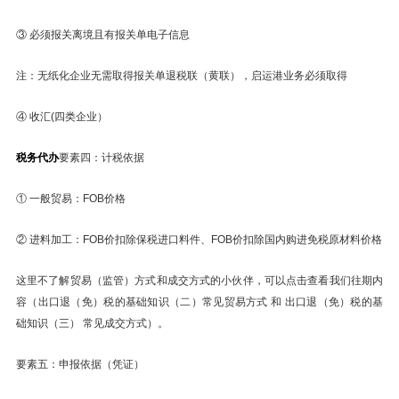
③ 必须报关离境且有报关单电子信息
注：无纸化企业无需取得报关单退税联（黄联），启运港业务必须取得
④ 收汇(四类企业）
税务代办
要素四：计税依据
① 一般贸易：FOB价格
② 进料加工：FOB价扣除保税进口料件、FOB价扣除国内购进免税原材料价格
这里不了解贸易（监管）方式和成交方式的小伙伴，可以点击查看我们往期内
容（出口退（免）税的基础知识（二）常见贸易方式 和 出口退（免）税的基
础知识（三） 常见成交方式）。
要素五：申报依据（凭证）