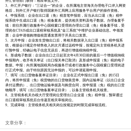
外汇管理部门获得：相应审批文件。
3、外汇开户银行：“三证合一”的企业，在所属地主管海关办理电子口岸入网资
格后，到外汇开户银行取得国家外汇局网上应用服务平台用户的操作资格。
4、申报系统：企业在出口退（免）税首笔申报前，应当从出口退（免）税申
报系统中生成出口退（免）税备案表，提供相关资料及电子数据。办理备案手
续：前往所属行政服务中心国税窗口受理岗办理出口退（免）税备案手续，受
理岗在CTAIS或出口退税审核系统及“金三系统”中维护企业基础信息。申领发
票：企业申请领购增值税普通发票用于开具出口发票。
5、次月申报：企业发生货物出口后，将相关数据录入出口退（免）税申报系
统，根据会计规定作销售收入的次月通过远程申报，按规定向主管税务机关进
行预申报，经确认电子信息无误后，再进行增值税纳税申报。
6、形成电子数据：企业自出口之日起至次年4月30日前的最后一个增值税纳税
申报期内，收齐有关单证（出口报关单已取消）及形成申报退（免）税的电子
数据。申报：向所属地国税局办税服务厅或者行政服务中心国税窗口受理岗进
行正式申报。由于特别原因无法申报的，可以申请延期申报。
7、填写（出口货物备案单证目录）：企业在正式申报出口退（免）的15日
内，将所申报退（免）税货物的出口货物装货单、国内运输单证（以出口企业
承付运费的）、出口货物运输单据及与购货合同，按申报退（免）税的出口货
物顺序，填写（出口货物备案单证目录），以备主管税务机关核查。
8、主管税务机关办税大厅受理岗位受理出口企业退（免）税申报，预审通过
出口退税审核系统后台传递至相关审核岗位。
9、完成审核：主管税务机关相关岗位按规定的时限完成审核流程。
文章分享：